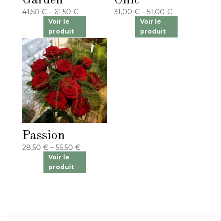
Garden
Chic
41,50
€
–
61,50
€
31,00
€
–
51,00
€
Passion
28,50
€
–
56,50
€