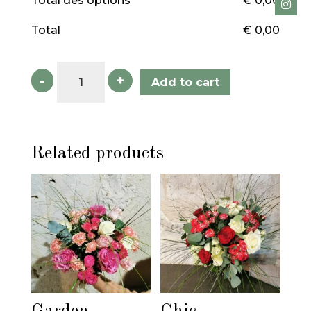
Total des options
€
0,00
Total
€
0,00
Contraste
-
+
Add to cart
quantity
Related products