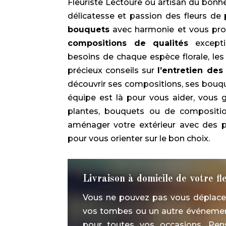
Fleuriste Lectoure ou artisan du bonhe
délicatesse et passion des fleurs de 
bouquets
avec harmonie et vous pro
compositions de qualités
exceptio
besoins de chaque espèce florale, les
précieux conseils sur
l’entretien des
découvrir ses compositions, ses bouqu
équipe est là pour vous aider, vous 
plantes, bouquets ou de composition
aménager votre extérieur avec des 
pour vous orienter sur le bon choix.
Livraison à domicile de votre fl
Vous ne pouvez pas vous déplacer,
vos tombes ou un autre événemen
pour toutes vos occasions. Pens