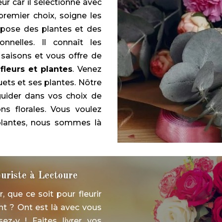
ur car il sélectionne avec
premier choix, soigne les
pose des plantes et des
nnelles. Il connaît les
 saisons et vous offre de
 fleurs et plantes
. Venez
ets et ses plantes. Nôtre
guider dans vos choix de
s florales. Vous voulez
plantes, nous sommes là
euriste à Lectoure
 que ce soit pour fleurir
t ? Ont est là avec vous
ez-y ! Faites livrer vos